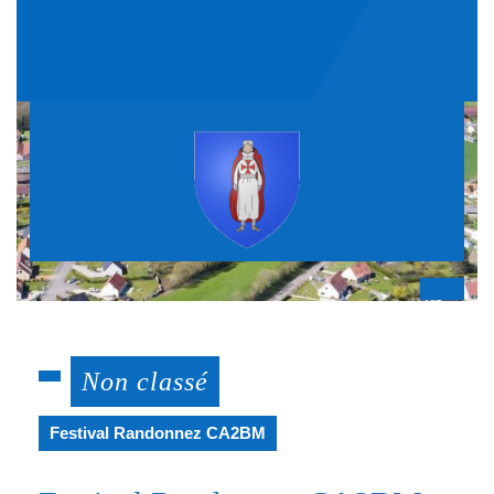
Skip
to
content
Op
But
Non classé
Festival Randonnez CA2BM