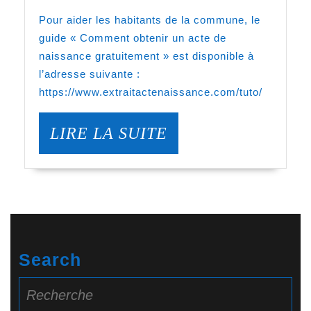
NAISSANCE
Pour aider les habitants de la commune, le
guide « Comment obtenir un acte de
naissance gratuitement » est disponible à
l’adresse suivante :
https://www.extraitactenaissance.com/tuto/
LIRE
LIRE LA SUITE
LA
SUITE
Search
Search
for: