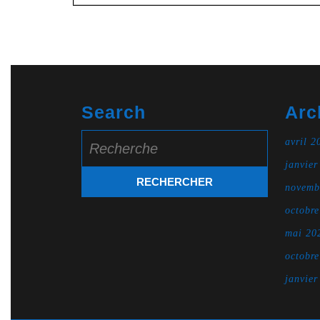
Search
Arc
Search
avril 2
for:
janvier
novemb
octobr
mai 20
octobr
janvier