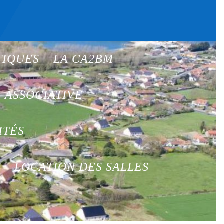
TIQUES
LA CA2BM
E ASSOCIATIVE
ITÉS
T
LOCATION DES SALLES