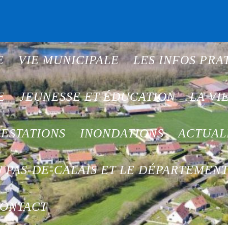
E
VIE MUNICIPALE
LES INFOS PRA
E
JEUNESSE ET ÉDUCATION
LA VI
ESTATIONS
INONDATIONS
ACTUAL
 PAS-DE-CALAIS ET LE DÉPARTEMEN
ONTACT