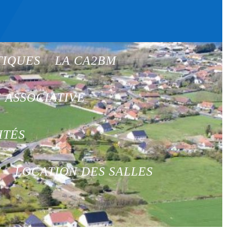
TIQUES
LA CA2BM
E ASSOCIATIVE
ITÉS
T
LOCATION DES SALLES