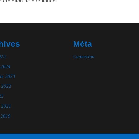
rdiction de circulation.
hives
Méta
025
Connexion
 2024
re 2023
e 2022
22
e 2021
 2019