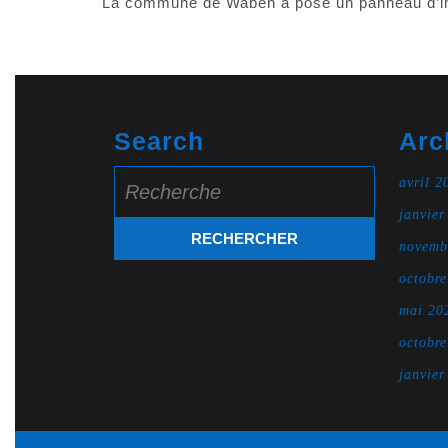
La commune de Waben a posé un panneau d’inte
Search
Arc
Search
avril 2
for:
janvier
novemb
octobr
mai 20
octobr
janvier