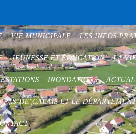
E
VIE MUNICIPALE
LES INFOS PRA
E
JEUNESSE ET ÉDUCATION
LA VI
ESTATIONS
INONDATIONS
ACTUAL
 PAS-DE-CALAIS ET LE DÉPARTEMEN
ONTACT