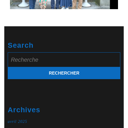
Search
Search
for:
Archives
avril 2025