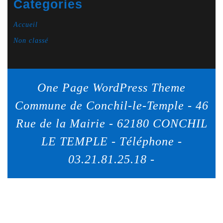
Categories
Accueil
Non classé
One Page WordPress Theme
Commune de Conchil-le-Temple - 46
Rue de la Mairie - 62180 CONCHIL
LE TEMPLE - Téléphone -
03.21.81.25.18 -
Scroll
Up