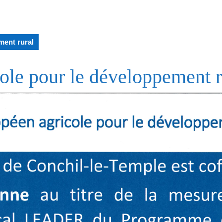
ment rural
ole pour le développement r