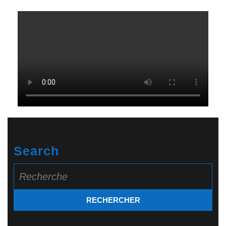
Search
Search
for: