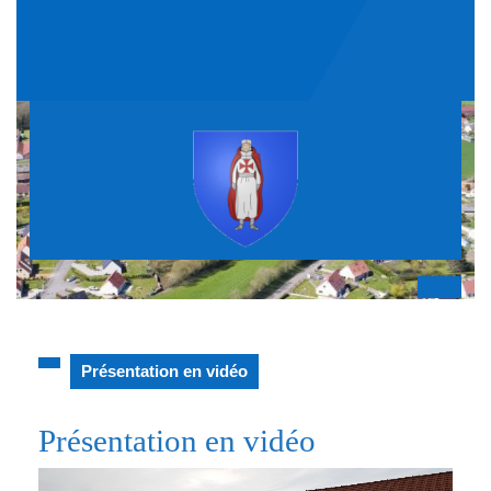
Skip
to
content
Op
But
Présentation en vidéo
Présentation en vidéo