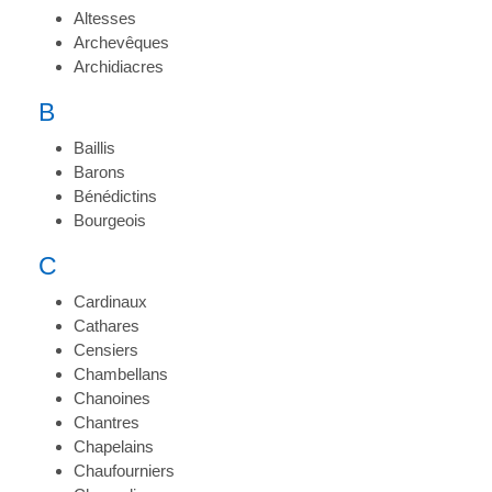
Altesses
Archevêques
Archidiacres
B
Baillis
Barons
Bénédictins
Bourgeois
C
Cardinaux
Cathares
Censiers
Chambellans
Chanoines
Chantres
Chapelains
Chaufourniers