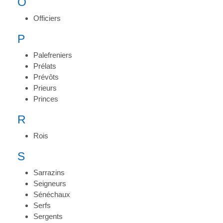
O
Officiers
P
Palefreniers
Prélats
Prévôts
Prieurs
Princes
R
Rois
S
Sarrazins
Seigneurs
Sénéchaux
Serfs
Sergents