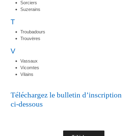
Sorciers
Suzerains
T
Troubadours
Trouvères
V
Vassaux
Vicomtes
Vilains
Téléchargez le bulletin d’inscription
ci-dessous
Bulletin d’inscription Defi
Templiers 2025