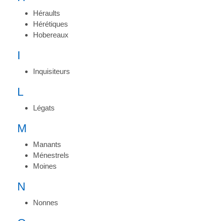
Héraults
Hérétiques
Hobereaux
I
Inquisiteurs
L
Légats
M
Manants
Ménestrels
Moines
N
Nonnes