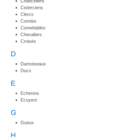
Chanceliers
Cisterciens
Clercs
Comtes
Connétables
Chevaliers
Croisés
D
Damoiseaux
Ducs
E
Echevins
Ecuyers
G
Gueux
H