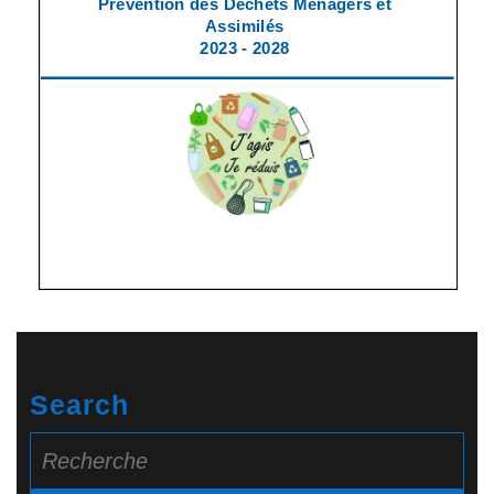
Search
Search
for: