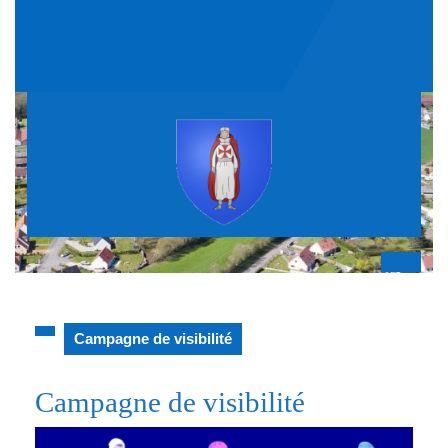
Skip
to
content
Op
But
Campagne de visibilité
Campagne de visibilité