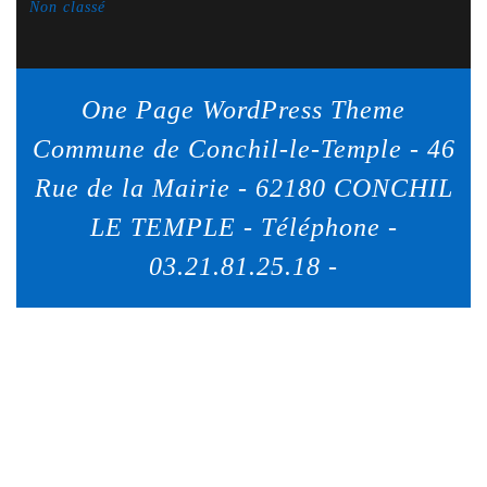
Non classé
One Page WordPress Theme
Commune de Conchil-le-Temple - 46
Rue de la Mairie - 62180 CONCHIL
LE TEMPLE - Téléphone -
03.21.81.25.18 -
Scroll
Up