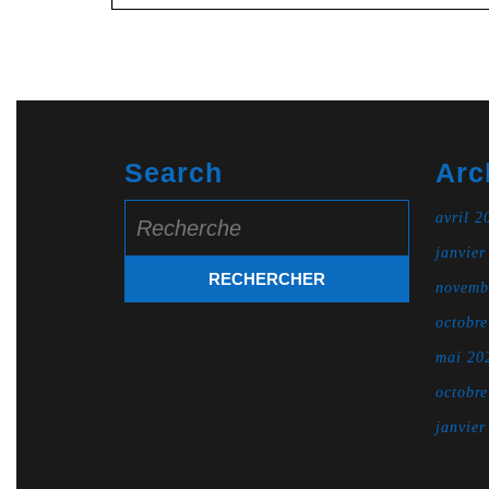
Search
Arc
Search
avril 2
for:
janvier
novemb
octobr
mai 20
octobr
janvier