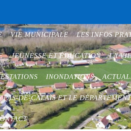
E
VIE MUNICIPALE
LES INFOS PRA
E
JEUNESSE ET ÉDUCATION
LA VI
ESTATIONS
INONDATIONS
ACTUAL
 PAS-DE-CALAIS ET LE DÉPARTEMEN
ONTACT