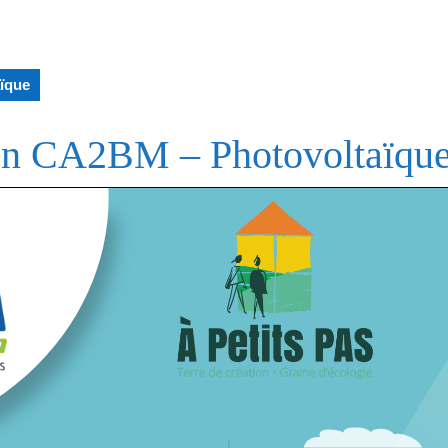
ïque
on CA2BM – Photovoltaïqu