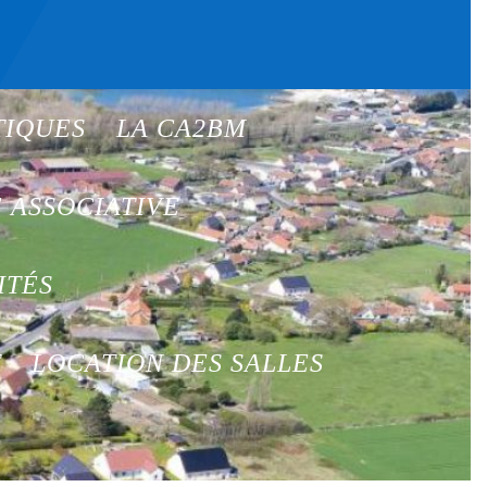
TIQUES
LA CA2BM
E ASSOCIATIVE
ITÉS
T
LOCATION DES SALLES