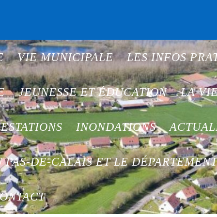
E
VIE MUNICIPALE
LES INFOS PRA
E
JEUNESSE ET ÉDUCATION
LA VI
ESTATIONS
INONDATIONS
ACTUAL
 PAS-DE-CALAIS ET LE DÉPARTEMEN
ONTACT