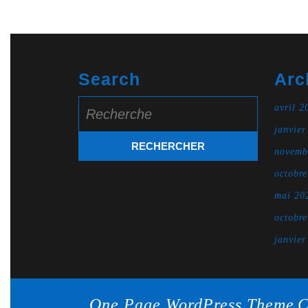
Search
Arc
Search
avril 2
for:
janvier
novemb
octobr
mai 20
octobr
janvier
One Page WordPress Theme
C