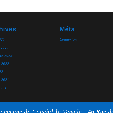
hives
Méta
025
Connexion
 2024
re 2023
e 2022
22
e 2021
 2019
ommune de Conchil-le-Temple - 46 Rue d