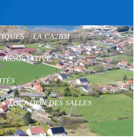
TIQUES
LA CA2BM
E ASSOCIATIVE
ITÉS
T
LOCATION DES SALLES