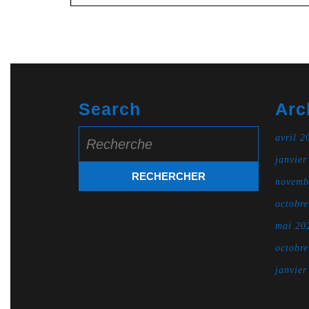
Search
Arc
Search
avril 2
for:
janvier
novemb
octobr
mai 20
octobr
janvier