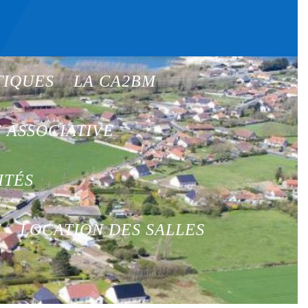
TIQUES
LA CA2BM
E ASSOCIATIVE
ITÉS
T
LOCATION DES SALLES