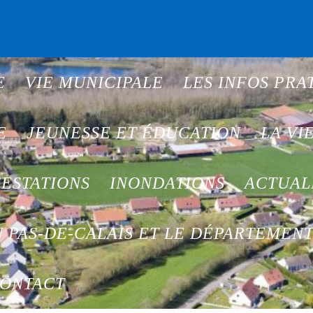
E
VIE MUNICIPALE
LES INFOS PRA
E
JEUNESSE ET ÉDUCATION
LA VI
ESTATIONS
INONDATIONS
ACTUAL
 PAS-DE-CALAIS ET LE DÉPARTEMEN
ONTACT