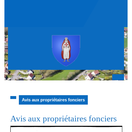
Skip
to
content
Op
But
Avis aux propriétaires fonciers
Avis aux propriétaires fonciers