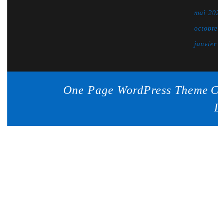
mai 20
octobr
janvier
One Page WordPress Theme
C