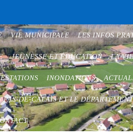
E
VIE MUNICIPALE
LES INFOS PRA
E
JEUNESSE ET ÉDUCATION
LA VI
ESTATIONS
INONDATIONS
ACTUAL
 PAS-DE-CALAIS ET LE DÉPARTEMEN
ONTACT