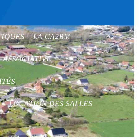
TIQUES
LA CA2BM
E ASSOCIATIVE
ITÉS
T
LOCATION DES SALLES