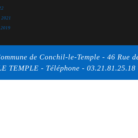
22
e 2021
 2019
ommune de Conchil-le-Temple - 46 Rue d
LE TEMPLE - Téléphone - 03.21.81.25.18 
Scroll
Up