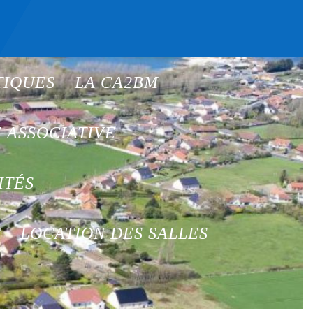
TIQUES
LA CA2BM
E ASSOCIATIVE
ITÉS
T
LOCATION DES SALLES