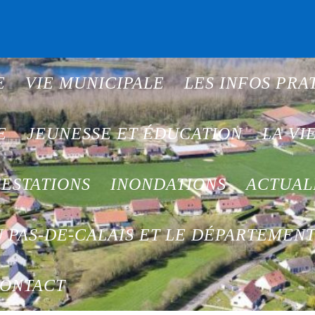
E
VIE MUNICIPALE
LES INFOS PRA
E
JEUNESSE ET ÉDUCATION
LA VI
ESTATIONS
INONDATIONS
ACTUAL
 PAS-DE-CALAIS ET LE DÉPARTEMEN
ONTACT