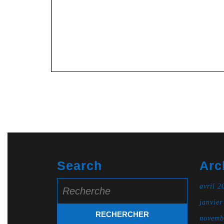
Search
Arc
Search
avril 2
for:
janvier
novemb