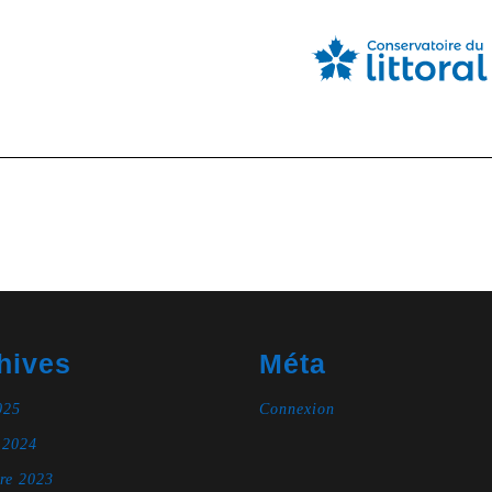
hives
Méta
025
Connexion
 2024
re 2023