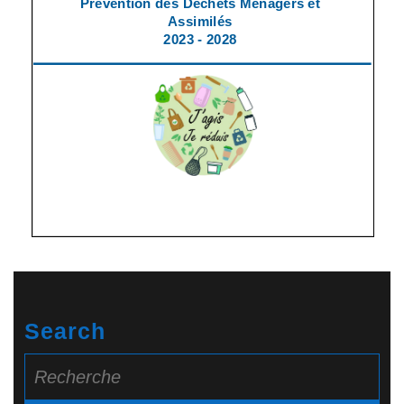
Search
Search
for: