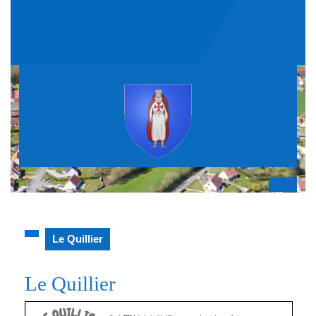
Skip
to
content
Op
But
Le Quillier
Le Quillier