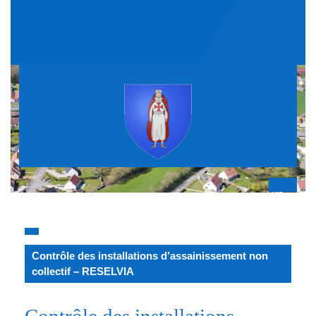
Skip
to
content
Op
But
Contrôle des installations d’assainissement non
collectif – RESELVIA