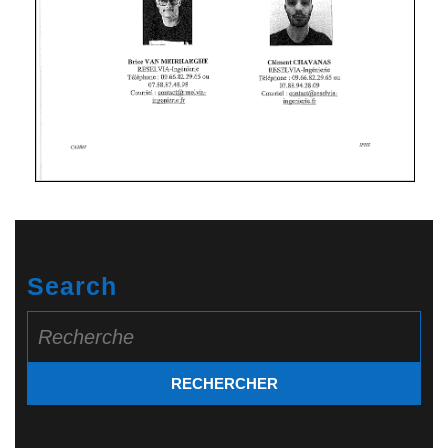
Search
Search
for: